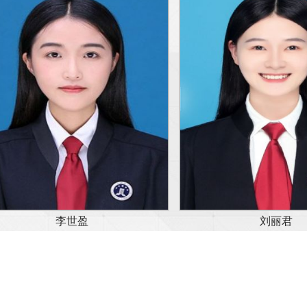
李世盈
刘丽君