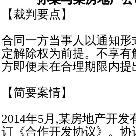
【裁判要点】
合同一方当事人以通知形
定解除权为前提。不享有
方即便未在合理期限内提
【简要案情】
2014年5月,某房地产
订《合作开发协议》。协