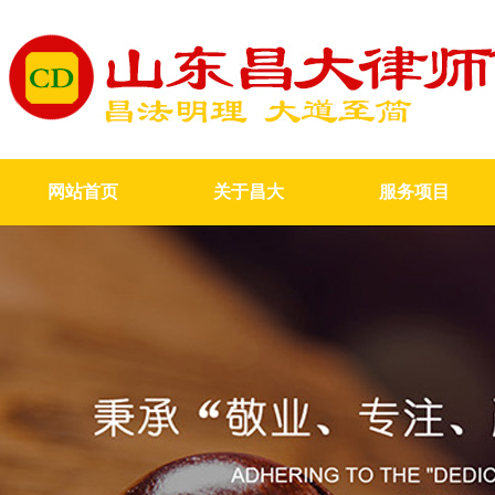
网站首页
关于昌大
服务项目